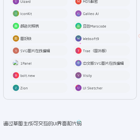
Uizard
MD5解密
IconKit
Galileo AI
颜色对照表
豆包Marscode
图好快
Websoft9
SVG图片在线编辑
Trae（国外版）
1Panel
中文版SVG图片在线编辑
bolt.new
Visily
Zion
UI Sketcher
通过草图生成可交互的UI界面和代码