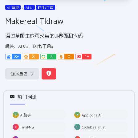
AI•智能
AI UI
软件/工具
Makereal Tldraw
通过草图生成可交互的UI界面和代码
标签：
AI UI
软件/工具
8+
8-
2
0
1+
链接直达
热门网址
AI助手
Appicons AI
TinyPNG
CodeDesign.ai