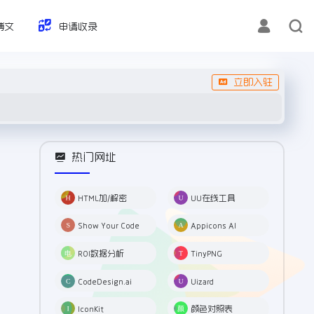
博文
申请收录
立即入驻
热门网址
HTML加/解密
UU在线工具
Show Your Code
Appicons AI
ROI数据分析
TinyPNG
CodeDesign.ai
Uizard
IconKit
颜色对照表