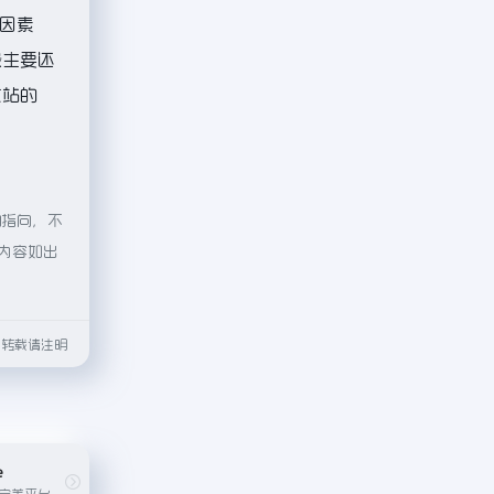
因素
最主要还
该站的
的指向，不
的内容如出
html转载请注明
e
展示和共享代码的完美平台，通过人工智能辅助进行增强，实现更智能的编程。