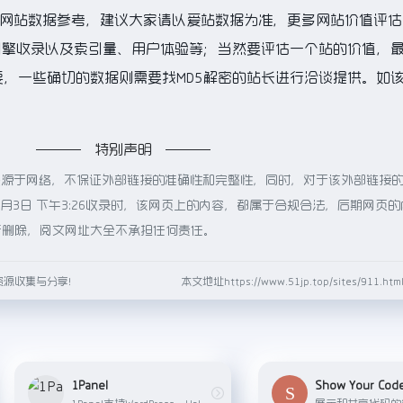
的网站数据参考，建议大家请以爱站数据为准，更多网站价值评估
引擎收录以及索引量、用户体验等；当然要评估一个站的价值，
，一些确切的数据则需要找MD5解密的站长进行洽谈提供。如
特别声明
来源于网络，不保证外部链接的准确性和完整性，同时，对于该外部链接
6月3日 下午3:26收录时，该网页上的内容，都属于合规合法，后期网页
行删除，阅文网址大全不承担任何责任。
资源收集与分享！
本文地址https://www.51jp.top/sites/911.
1Panel
Show Your Cod
1Panel支持WordPress、Halo等主流建站软件的快速部署与配置，同时集成了域名绑定与SSL证书配置功能，确保网站构建过程的安全性与便捷性。在主机监控方面，1Panel 提供了实时的性能监控服务，覆盖CPU使用率、内存占用、磁盘输入输出（IO）等关键系统指标，并允许用户自定义监控项与报警规则，确保服务器资源得到精细管理与及时响应。