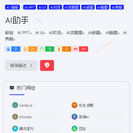
AI•智能
AI PPT
AI UI
AI对话
AI流程图
AI绘画
AI脑图
AI表格
AI助手
标签：
AI PPT
AI UI
AI对话
AI流程图
AI绘画
AI脑图
AI
表格
0
2-
3
0
3+
链接直达
热门网址
Candy.ai
书生.绘影
eSheep
灵境AI
腾讯混元
豆包