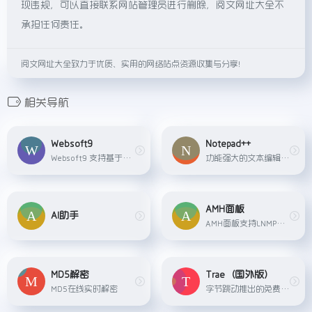
现违规，可以直接联系网站管理员进行删除，阅文网址大全不
承担任何责任。
阅文网址大全致力于优质、实用的网络站点资源收集与分享！
相关导航
Websoft9
Notepad++
Websoft9 支持基于Git的版本控制系统及自动化部署流程，这一特性显著增强了应用程序的可靠性及后期维护的便捷性。 在系统监控方面，Websoft9 提供了详尽且全面的服务器状态监控功能，覆盖关键性能指标如中央处理器（CPU）使用率、内存占用情况、磁盘输入输出（IO）操作效率等，确保整个系统能够在预设的参数范围内稳定运行，有效预防潜在的性能瓶颈或故障。
功能强大的文本编辑器，支持正则表达式和插件扩展。如果您需要替代软件，可以考虑Notepad--或Notepad3。
AMH面板
AI助手
AMH面板支持LNMP（Linux + Nginx + MySQL + PHP）、LAMP（Linux + Apache + MySQL + PHP）等多种主流应用环境的快速部署，通过一键安装与配置功能，极大地简化了应用环境的搭建流程。在服务器监控方面，AMH面板提供了全面的实时性能监控服务，覆盖CPU使用率、内存占用、磁盘输入输出（IO）等关键系统指标，并支持用户自定义监控项与报警规则，确保服务器资源得到精细管理与及时响应。
MD5解密
Trae（国外版）
MD5在线实时解密
字节跳动推出的免费AI编程工具，集成了 Claude 3.5 和 GPT-4o 等主流 AI 模型，完全免费使用。Trae 的主要功能包括 Builder 模式和 Chat 模式，其中 Builder 模式可帮助开发者从零...