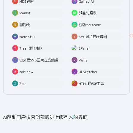
MD5解密
Galileo AI
IconKit
颜色对照表
图好快
豆包Marscode
Websoft9
SVG图片在线编辑
Trae（国外版）
1Panel
中文版SVG图片在线编辑
Visily
bolt.new
UI Sketcher
Zion
HTML转EXE工具
AI帮助用户快速创建视觉上吸引人的界面