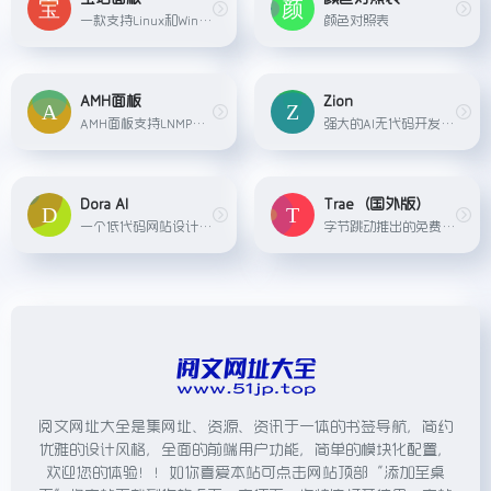
一款支持Linux和Windows系统的服务器运维管理工具，可以一键安装LNMP/LAMP网站环境，提供资源监控、文件管理、软件安装等功能...
颜色对照表
AMH面板
Zion
AMH面板支持LNMP（Linux + Nginx + MySQL + PHP）、LAMP（Linux + Apache + MySQL + PHP）等多种主流应用环境的快速部署，通过一键安装与配置功能，极大地简化了应用环境的搭建流程。在服务器监控方面，AMH面板提供了全面的实时性能监控服务，覆盖CPU使用率、内存占用、磁盘输入输出（IO）等关键系统指标，并支持用户自定义监控项与报警规则，确保服务器资源得到精细管理与及时响应。
强大的AI无代码开发平台，把搭建简单的应用变得更快，将打磨复杂的系统变得更便宜，让成为数字化人才变得更轻松。
Dora AI
Trae（国外版）
一个低代码网站设计平台，它允许用户通过输入一句提示文本来生成可编辑且带有精美3D动画的网站。这个平台提供了强大的无代码编辑器，简化了网站创建过程，适用于各种用户，包括设...
字节跳动推出的免费AI编程工具，集成了 Claude 3.5 和 GPT-4o 等主流 AI 模型，完全免费使用。Trae 的主要功能包括 Builder 模式和 Chat 模式，其中 Builder 模式可帮助开发者从零...
阅文网址大全是集网址、资源、资讯于一体的书签导航，简约
优雅的设计风格，全面的前端用户功能，简单的模块化配置，
欢迎您的体验！！如你喜爱本站可点击网站顶部“添加至桌