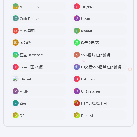
Appicons AI
TinyPNG
CodeDesign.ai
Uizard
MD5解密
IconKit
图好快
颜色对照表
豆包Marscode
SVG图片在线编辑
Trae（国外版）
中文版SVG图片在线编辑
1Panel
bolt.new
Visily
UI Sketcher
Zion
HTML转EXE工具
DCloud
Dora AI