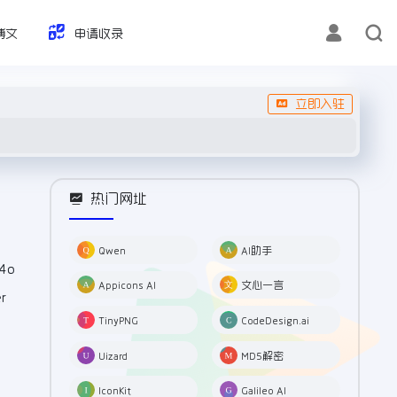
博文
申请收录
立即入驻
热门网址
Qwen
AI助手
4o
Appicons AI
文心一言
r
TinyPNG
CodeDesign.ai
Uizard
MD5解密
IconKit
Galileo AI