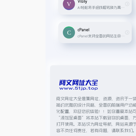
Visily
AI轻松将手绘线框转换为高保真度
cPanel
cPanel支持全面的网站生命周期管理，包括网站的创建、内容编辑、删除操作以及数据备份，同时提供域名绑定功能以及SSL证书的配置服务，确保网站的安全性与数据传输的加密性。在邮件服务方面，cPanel 平台支持企业邮局系统的创建与管理，集成了Webmail客户端、邮件列表管理、自动回复设置以及邮件自动转发等丰富的邮件功能，极大地提升了企业邮件通信的效率与灵活性。
阅文网址大全是集网址、资源、资讯于一
简约优雅的设计风格，全面的前端用户功
化配置，欢迎您的体验！！如你喜爱本站
“添加至桌面”将本站下载到你的桌面，
打开使用。本站仅为网址导航，网站来源
容不负任何责任，若有问题，请联系我们