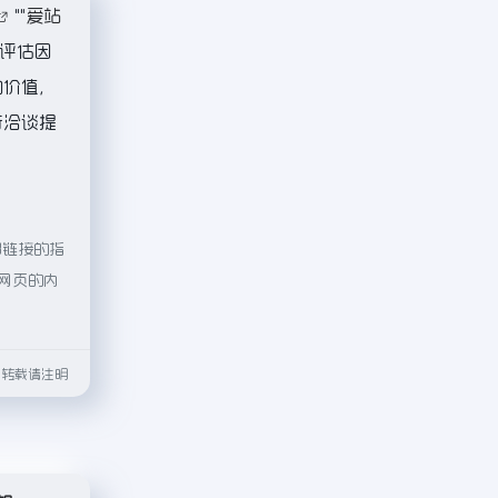
""
爱站
评估因
的价值，
行洽谈提
部链接的指
期网页的内
html转载请注明