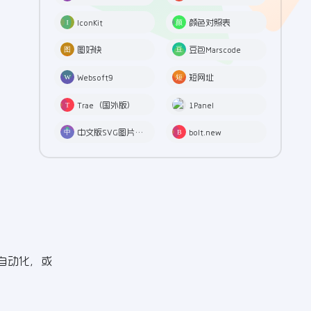
IconKit
颜色对照表
图好快
豆包Marscode
Websoft9
短网址
Trae（国外版）
1Panel
中文版SVG图片在线编辑
bolt.new
和自动化，或