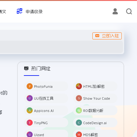
博文
申请收录
立即入驻
热门网址
PhotoFunia
HTML加/解密
t的
UU在线工具
Show Your Code
，
Appicons AI
ROI数据分析
多
TinyPNG
CodeDesign.ai
Uizard
MD5解密