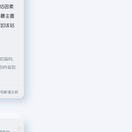
估因素
，最主要
。如该站
接的指向，
页的内容如
html转载请注明
腾讯公司推出的地图服务，提供地点搜索、公交地铁查询、驾车导航、步行导航等服务。