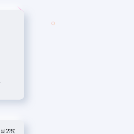
"
爱站数