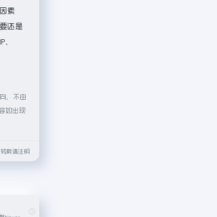
因素
主要还是
P、
指向，不由
内容如出现
html转载请注明
韩国最大的搜索引擎Naver提供的地图服务，覆盖韩国及其他地区的地图导航、地点搜索等功能。