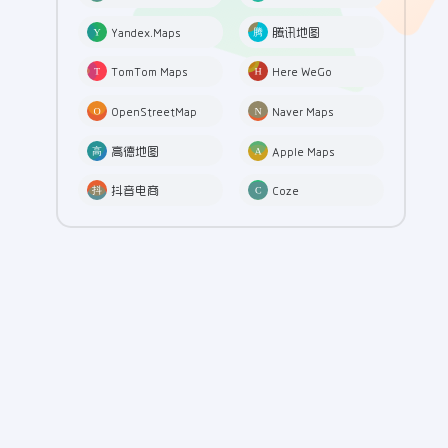
Yandex.Maps
腾讯地图
TomTom Maps
Here WeGo
OpenStreetMap
Naver Maps
高德地图
Apple Maps
抖音电商
Coze