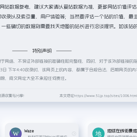
的网站数据参考，建议大家请以爱站数据为准，更多网站价值评估
擎收录以及索引量、用户体验等；当然要评估一个站的价值，最
一些确切的数据则需要找天地图的站长进行洽谈提供。如该站的
特别声明
源于网络，不保证外部链接的准确性和完整性，同时，对于该外部链接的
月3日 下午4:40收录时，该网页上的内容，都属于合规合法，后期网页的
删除，阅文网址大全不承担任何责任。
资源收集与分享！
本文地址https://www.51jp.top/sites/1006.
Waze
地球在线街景
一款社区驱动的GPS导航应用，特色在于实时路况更新、事故报告和驾驶者社群互动。