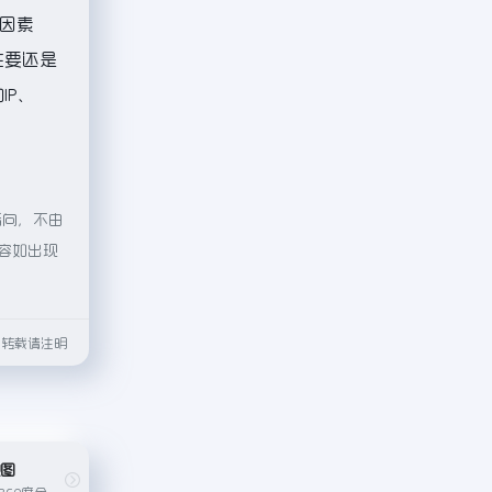
因素
主要还是
IP、
指向，不由
内容如出现
html转载请注明
地图
提供全国范围内的360度全景视图服务，让用户可以在线“漫步”在世界各地的街道上查看实际街景图像。用户可以通过拖动鼠标或移动设备屏幕，全方位地查看城市街道、建筑外观、公园景点...