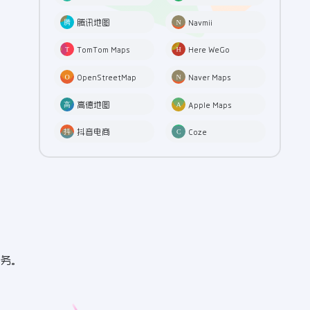
腾讯地图
Navmii
TomTom Maps
Here WeGo
OpenStreetMap
Naver Maps
高德地图
Apple Maps
抖音电商
Coze
务。