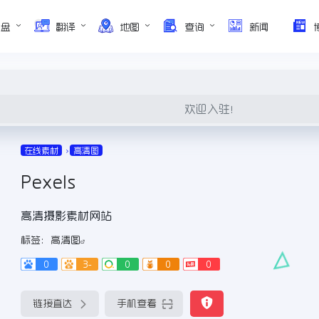
网盘
翻译
地图
查询
新闻
欢迎入驻！
在线素材
高清图
Pexels
高清摄影素材网站
标签：
高清图
0
3-
0
0
0
链接直达
手机查看