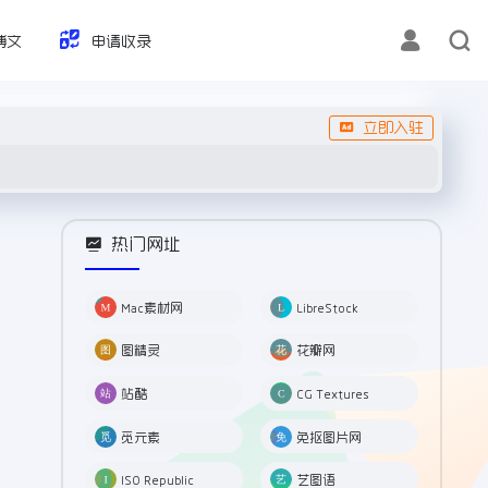
博文
申请收录
立即入驻
热门网址
Mac素材网
LibreStock
图精灵
花瓣网
站酷
CG Textures
觅元素
免抠图片网
ISO Republic
艺图语