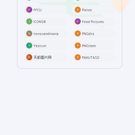
FFCU
Pixiviz
ICONS8
Food Pictures
nonscandinavia
PNGdirs
Yesicon
PNGitem
天机图片网
PAKUTASO