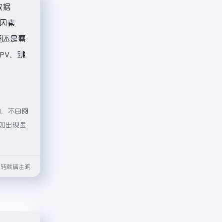
数据
因素
要还是需
PV、跳
向，不由阅
容如出现违
html转载请注明