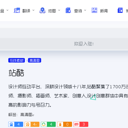
网盘
翻译
地图
查询
新闻
欢迎入驻！
在线素材
高清图
站酷
设计师互动平台，深耕设计领域十八年,站酷聚集了1700万
师、摄影师、插画师、艺术家、创意人,设计创意群体中具
高的影响力与号召力。
标签：
高清图
4
4-
4
0
3