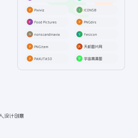
Pixiviz
ICONS8
Food Pictures
PNGdirs
nonscandinavia
Yesicon
PNGitem
天机图片网
PAKUTASO
宇宙高清图
人,设计创意