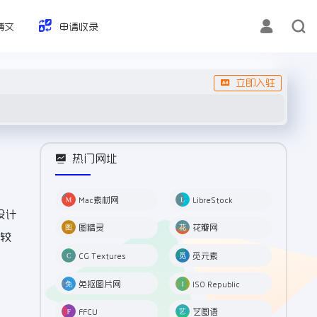
博文
申请收录
立即入驻
热门网址
Mac素材网
LibreStock
设计
图精灵
花瓣网
有较
CG Textures
觅元素
免抠图片网
ISO Republic
FFCU
艺图语