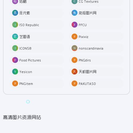
站酷
CG Textures
觅元素
免抠图片网
ISO Republic
FFCU
艺图语
Pixiviz
ICONS8
nonscandinavia
Food Pictures
PNGdirs
Yesicon
天机图片网
PNGitem
PAKUTASO
高清图片资源网站