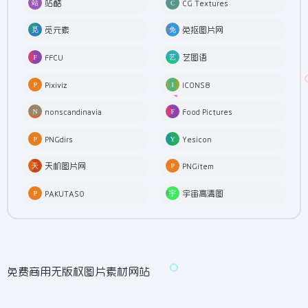
站酷
CG Textures
觅元素
免抠图片网
FFCU
艺图语
Pixiviz
ICONS8
nonscandinavia
Food Pictures
PNGdirs
Yesicon
天机图片网
PNGitem
PAKUTASO
宇宙高清图
免费商用无版权图片素材网站