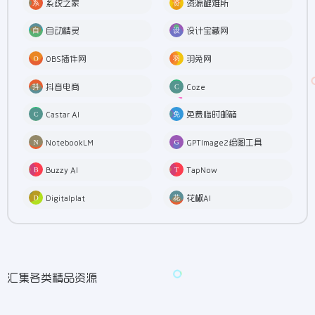
系统之家
资源避难所
自动精灵
设计宝藏网
OBS插件网
羽兔网
抖音电商
Coze
Castar AI
免费临时邮箱
NotebookLM
GPTImage2绘图工具
Buzzy AI
TapNow
Digitalplat
花椒AI
汇集各类精品资源