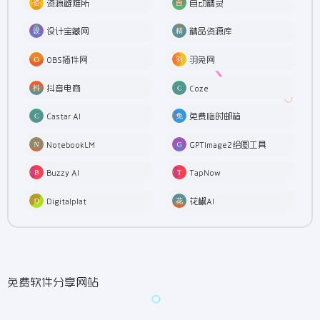
资源避难所
自动精灵
设计宝藏网
精品资源库
OBS插件网
羽兔网
抖音电商
Coze
Castar AI
免费临时邮箱
NotebookLM
GPTImage2绘图工具
Buzzy AI
TapNow
Digitalplat
花椒AI
免费软件分享网站