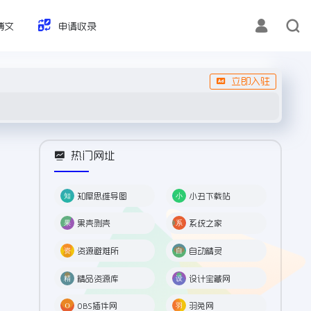
博文
申请收录
立即入驻
热门网址
知犀思维导图
小丑下载站
果壳剥壳
系统之家
资源避难所
自动精灵
精品资源库
设计宝藏网
OBS插件网
羽兔网