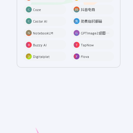
Coze
抖音电商
Castar AI
免费临时邮箱
NotebookLM
GPTImage2绘图工具
Buzzy AI
TapNow
Digitalplat
Flova