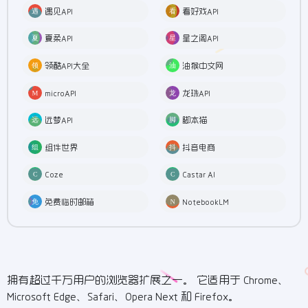
遇见API
看好戏API
夏柔API
星之阁API
领酷API大全
油猴中文网
microAPI
龙珠API
远梦API
脚本猫
组件世界
抖音电商
Coze
Castar AI
免费临时邮箱
NotebookLM
拥有超过千万用户的浏览器扩展之一。 它适用于 Chrome、
Microsoft Edge、Safari、Opera Next 和 Firefox。