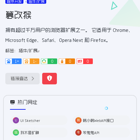
程序开发
插件/扩展
篡改猴
拥有超过千万用户的浏览器扩展之一。 它适用于 Chrome、
Microsoft Edge、Safari、Opera Next 和 Firefox。
标签：
插件/扩展
1+
1-
0
0
0
链接直达
热门网址
UI Sketcher
韩小韩WebAPI接口
我不是矿神
笒鬼鬼API