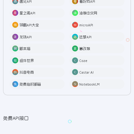
遇见API
看好戏API
星之阁API
油猴中文网
领酷API大全
microAPI
龙珠API
远梦API
脚本猫
篡改猴
组件世界
Coze
抖音电商
Castar AI
免费临时邮箱
NotebookLM
免费API接口