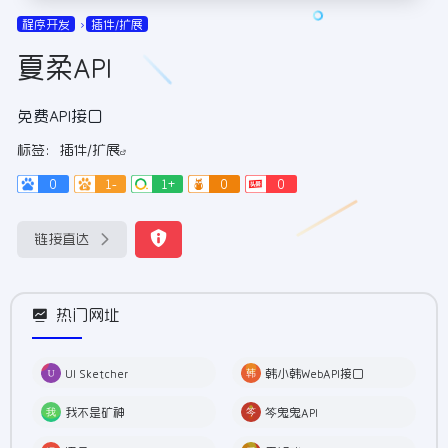
程序开发
插件/扩展
夏柔API
免费API接口
标签：
插件/扩展
0
1-
1+
0
0
链接直达
热门网址
UI Sketcher
韩小韩WebAPI接口
我不是矿神
笒鬼鬼API