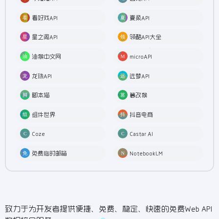
看好戏API
夏柔API
星之阁API
领酷API大全
油猴中文网
microAPI
龙珠API
远梦API
脚本猫
篡改猴
组件世界
抖音电商
Coze
Castar AI
免费临时邮箱
NotebookLM
致力于为开发者提供便捷、免费、稳定、快速的免费Web API