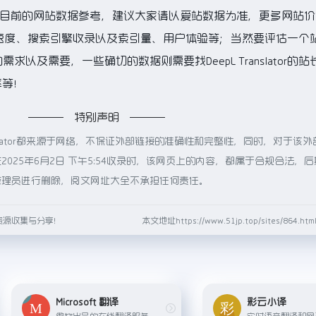
以目前的网站数据参考，建议大家请以爱站数据为准，更多网站价
tor的访问速度、搜索引擎收录以及索引量、用户体验等；当然要评估一个
以及需要，一些确切的数据则需要找DeepL Translator的
率等！
特别声明
anslator都来源于网络，不保证外部链接的准确性和完整性，同时，对于该
025年6月2日 下午5:54收录时，该网页上的内容，都属于合规合法，
管理员进行删除，阅文网址大全不承担任何责任。
资源收集与分享！
本文地址https://www.51jp.top/sites/864.
Microsoft 翻译
彩云小译
微软出品的在线翻译服务，支持多种语言，并可通过APP或API进行集成。