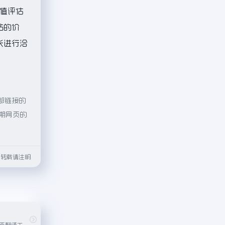
值评估
站的价
站长进行洽
外部链接的
后期网页的
html转载请注明
实时语音翻译和网页翻译工具，适合阅读外文网站和跨语言沟通。