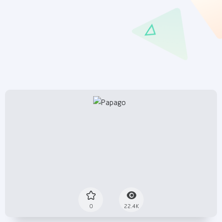
0
22.4K