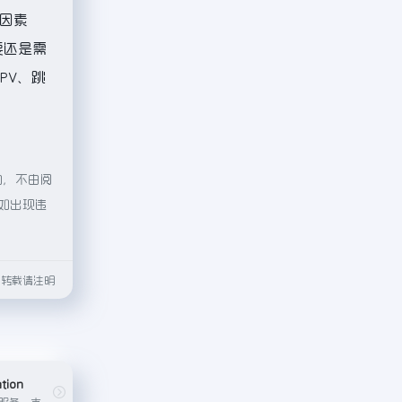
因素
要还是需
PV、跳
向，不由阅
容如出现违
html转载请注明
ation
一款免费在线翻译服务，支持多种语言对，适用于简单文本翻译。