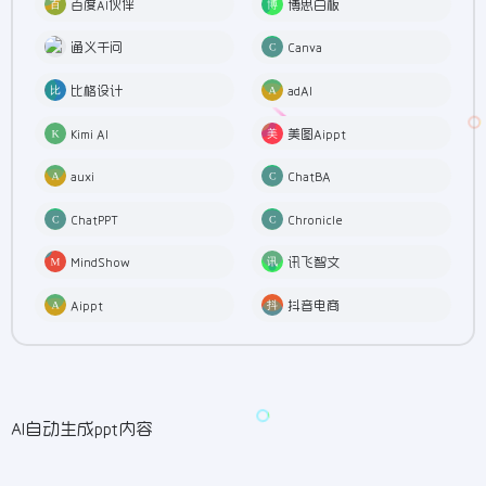
百度AI伙伴
博思白板
通义千问
Canva
比格设计
adAI
Kimi AI
美图Aippt
auxi
ChatBA
ChatPPT
Chronicle
MindShow
讯飞智文
Aippt
抖音电商
AI自动生成ppt内容