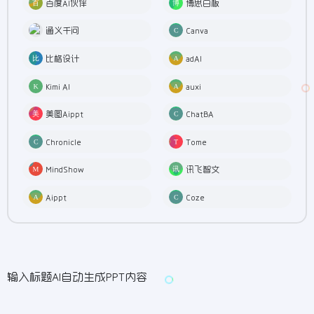
百度AI伙伴
博思白板
通义千问
Canva
比格设计
adAI
Kimi AI
auxi
美图Aippt
ChatBA
Chronicle
Tome
MindShow
讯飞智文
Aippt
Coze
输入标题AI自动生成PPT内容