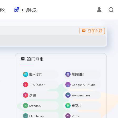
博文
申请收录
立即入驻
热门网址
腾讯混元
魔塔社区
，
TTSReader
Google AI Studio
录咖
Wondershare
KreadoA
赛灵力
Clipchamp
Voicv