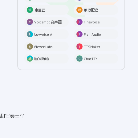
仙宫云
琅琅配音
Voicemod变声器
Finevoice
Luvvoice AI
Fish Audio
ElevenLabs
TTSMaker
通义听悟
ChatTTs
和伴奏三个