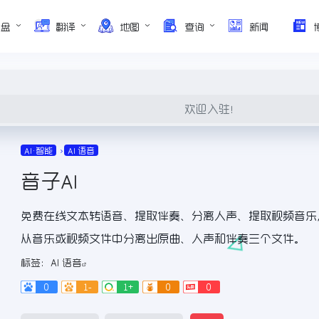
网盘
翻译
地图
查询
新闻
欢迎入驻！
AI•智能
AI 语音
音子AI
免费在线文本转语音、提取伴奏、分离人声、提取视频音乐
从音乐或视频文件中分离出原曲、人声和伴奏三个文件。
标签：
AI 语音
0
1-
1+
0
0