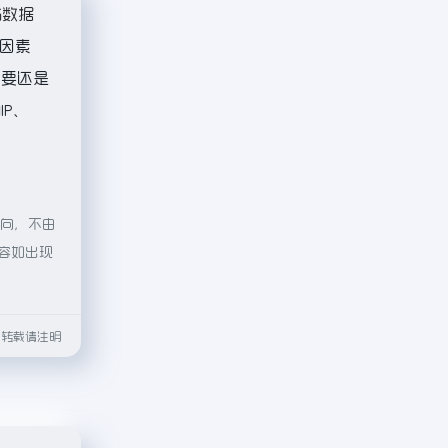
站数据
因素
主要还是
P、
指向，不由
内容如出现
html转载请注明