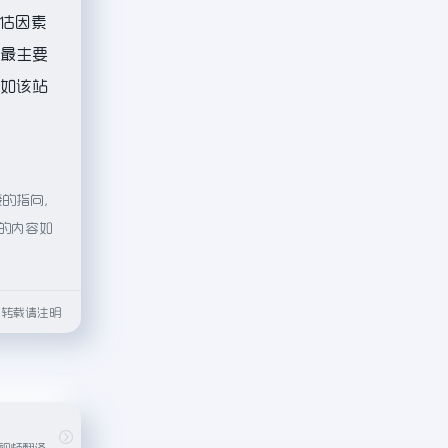
估因素
，最主要
。如该站
接的指向，
页的内容如
html转载请注明
包含：数字分身、视频翻译、声音克隆等功能。