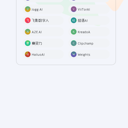
Jogg AI
ViiTorAI
飞影数字人
硅语AI
A2E AI
KreadoA
赛灵力
Clipchamp
HailuoAI
Weights