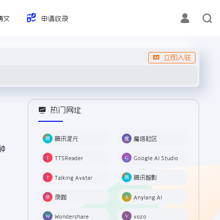
博文
申请收录
立即入驻
热门网址
腾讯混元
魔塔社区
种
TTSReader
Google AI Studio
Talking Avatar
腾讯智影
录咖
Anylang AI
Wondershare
vozo