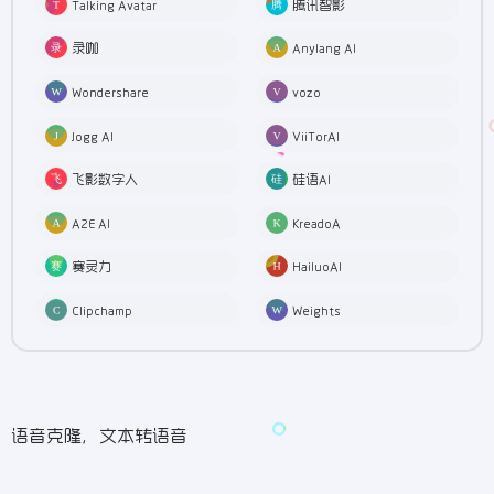
Talking Avatar
腾讯智影
录咖
Anylang AI
Wondershare
vozo
Jogg AI
ViiTorAI
飞影数字人
硅语AI
A2E AI
KreadoA
赛灵力
HailuoAI
Clipchamp
Weights
语音克隆，文本转语音