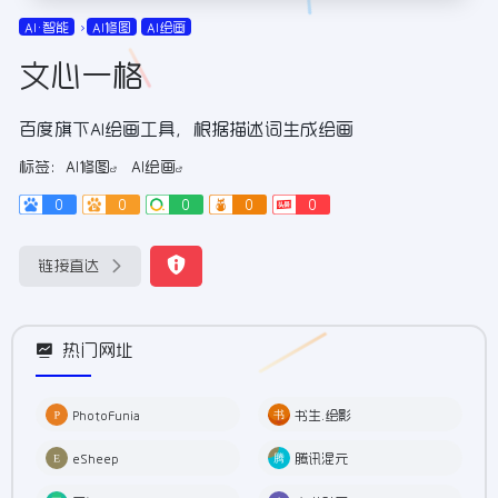
AI•智能
AI修图
AI绘画
文心一格
百度旗下AI绘画工具，根据描述词生成绘画
标签：
AI修图
AI绘画
0
0
0
0
0
链接直达
热门网址
PhotoFunia
书生.绘影
eSheep
腾讯混元