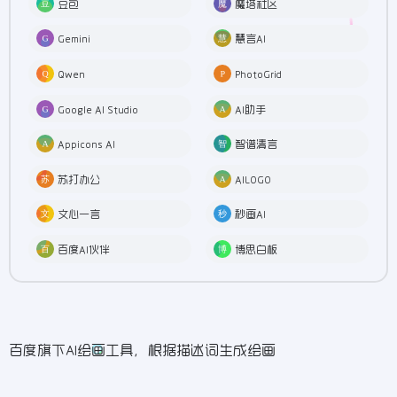
豆包
魔塔社区
Gemini
慧言AI
Qwen
PhotoGrid
Google AI Studio
AI助手
Appicons AI
智谱清言
苏打办公
AILOGO
文心一言
秒画AI
百度AI伙伴
博思白板
百度旗下AI绘画工具，根据描述词生成绘画