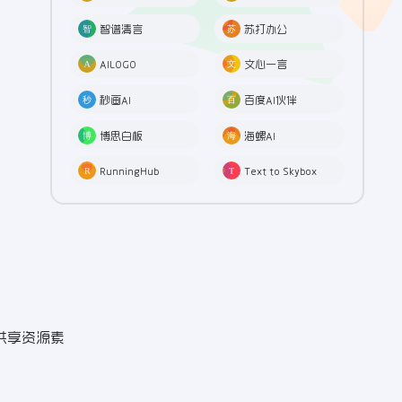
智谱清言
苏打办公
AILOGO
文心一言
秒画AI
百度AI伙伴
博思白板
海螺AI
RunningHub
Text to Skybox
，共享资源素