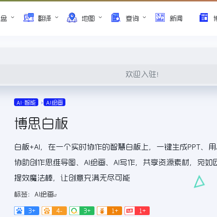
网盘
翻译
地图
查询
新闻
欢迎入驻！
AI•智能
AI绘画
博思白板
白板+AI，在一个实时协作的智慧白板上，一键生成PPT、用A
协助创作思维导图、AI绘画、AI写作，共享资源素材，宛如
提效魔法棒，让创意充满无尽可能
标签：
AI绘画
3+
4-
3+
1+
1+