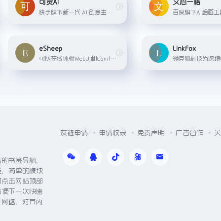
可灵AI
文心一格
快手旗下新一代 AI 创意生产力平台. AI 图片. 风格多样的精美图片创作. AI 视频. 最长 3 分钟的高清视频生成.
eSheep
LinkFox
可以在线体验WebUI和ComfyUI绘画功能
友链申请
申请收录
免责声明
广告合作
关
体的书签导航，
能，简单的模块
可点击网站顶部
方便下一次快速
于网络，对其内
。