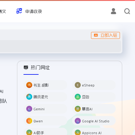
博文
申请收录
立即入驻
热门网址
书生.绘影
eSheep
I
腾讯混元
豆包
团队
Gemini
慧言AI
Qwen
Google AI Studio
AI助手
Appicons AI