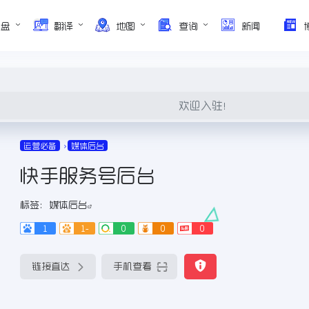
网盘
翻译
地图
查询
新闻
欢迎入驻！
运营必备
媒体后台
快手服务号后台
标签：
媒体后台
1
1-
0
0
0
链接直达
手机查看