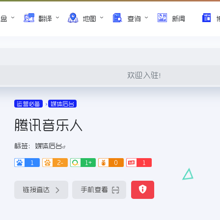
网盘
翻译
地图
查询
新闻
欢迎入驻！
运营必备
媒体后台
腾讯音乐人
标签：
媒体后台
1
2-
1+
0
1
链接直达
手机查看