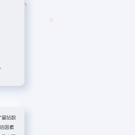
"
爱站数
估因素