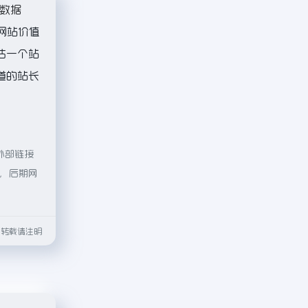
8数据
网站价值
估一个站
道的站长
外部链接
法，后期网
html转载请注明