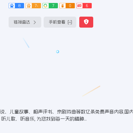
8
7-
7
0
6
链接直达
手机查看
说、儿童故事、相声评书、京剧戏曲等数亿条免费声音内容,国
儿歌、听音乐, 为您找到每一天的精神...