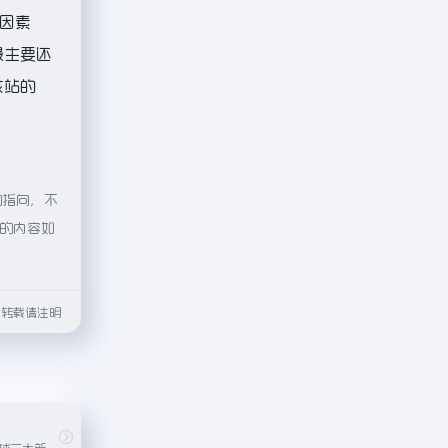
因素
最主要还
该站的
的指向，不
页的内容如
html转载请注明
法国新闻社，是全球三大新闻通讯社之一，提供多语种新闻报道。