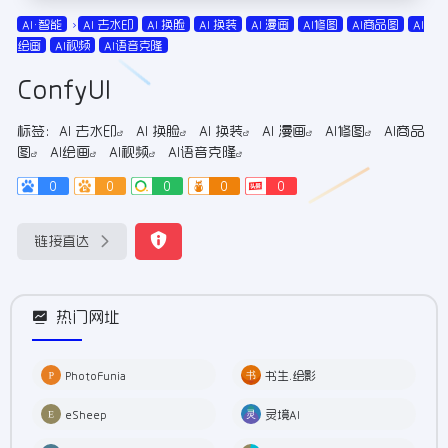
AI•智能
AI 去水印
AI 换脸
AI 换装
AI 漫画
AI修图
AI商品图
AI
绘画
AI视频
AI语音克隆
ConfyUI
标签：
AI 去水印
AI 换脸
AI 换装
AI 漫画
AI修图
AI商品
图
AI绘画
AI视频
AI语音克隆
0
0
0
0
0
链接直达
热门网址
PhotoFunia
书生.绘影
eSheep
灵境AI