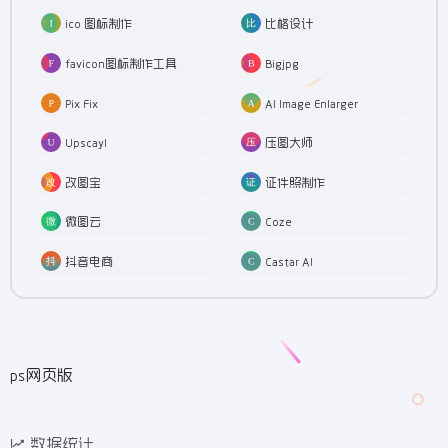
ico 图标制作
比格设计
favicon图标制作工具
Bigjpg
Pix Fix
AI Image Enlarger
Upscayl
压图大师
改图宝
证件照制作
微图云
Coze
抖音电商
Castar AI
ps网页版
数据统计