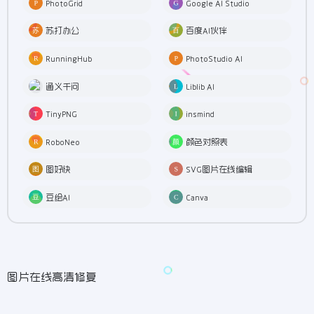
PhotoGrid
Google AI Studio
苏打办公
百度AI伙伴
RunningHub
PhotoStudio AI
通义千问
Liblib AI
TinyPNG
insmind
RoboNeo
颜色对照表
图好快
SVG图片在线编辑
豆绘AI
Canva
图片在线高清修复