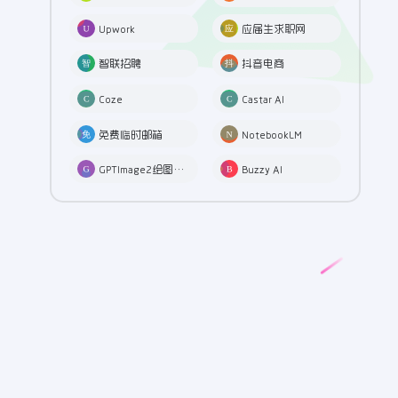
Upwork
应届生求职网
智联招聘
抖音电商
Coze
Castar AI
免费临时邮箱
NotebookLM
GPTImage2绘图工具
Buzzy AI