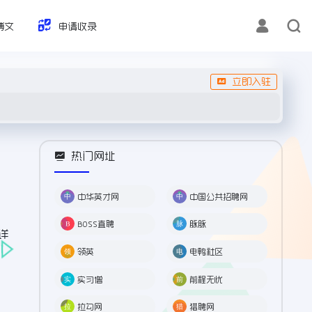
博文
申请收录
立即入驻
热门网址
开
中华英才网
中国公共招聘网
BOSS直聘
脉脉
详
领英
电鸭社区
实习僧
前程无忧
拉勾网
猎聘网