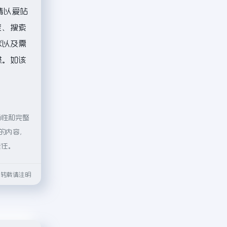
请以爱站
度、搜索
求以及需
供。如该
确性和完整
上的内容，
责任。
html转载请注明