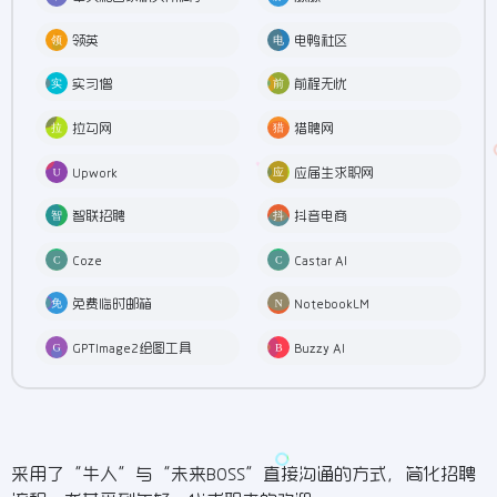
领英
电鸭社区
实习僧
前程无忧
拉勾网
猎聘网
Upwork
应届生求职网
智联招聘
抖音电商
Coze
Castar AI
免费临时邮箱
NotebookLM
GPTImage2绘图工具
Buzzy AI
采用了“牛人”与“未来BOSS”直接沟通的方式，简化招聘