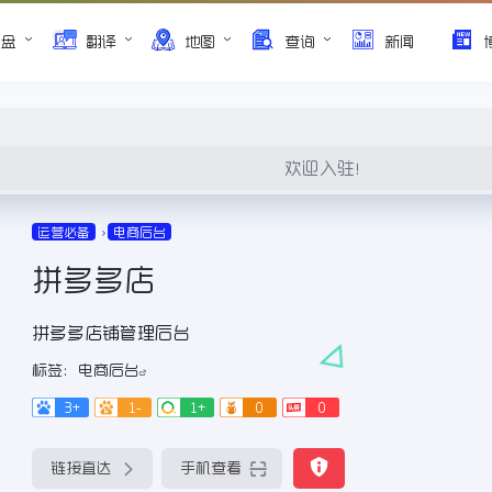
网盘
翻译
地图
查询
新闻
欢迎入驻！
运营必备
电商后台
拼多多店
拼多多店铺管理后台
标签：
电商后台
3+
1-
1+
0
0
链接直达
手机查看