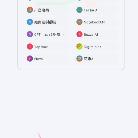
抖音电商
Castar AI
免费临时邮箱
NotebookLM
GPTImage2绘图工具
Buzzy AI
TapNow
Digitalplat
Flova
花椒AI