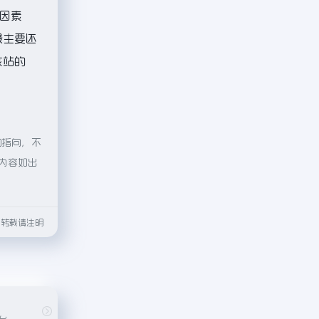
因素
最主要还
该站的
的指向，不
的内容如出
html转载请注明
台