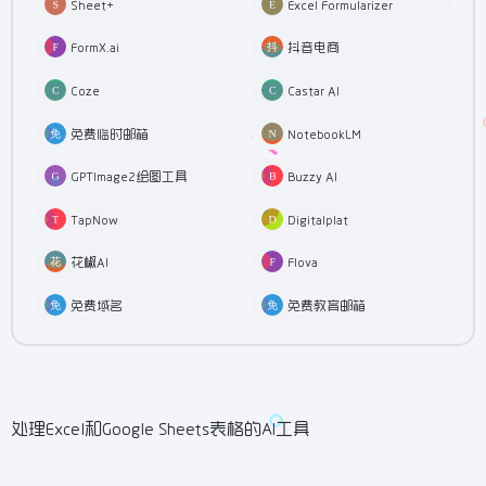
Sheet+
Excel Formularizer
FormX.ai
抖音电商
Coze
Castar AI
免费临时邮箱
NotebookLM
GPTImage2绘图工具
Buzzy AI
TapNow
Digitalplat
花椒AI
Flova
免费域名
免费教育邮箱
处理Excel和Google Sheets表格的AI工具