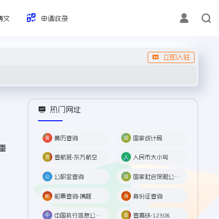
博文
申请收录
立即入驻
热门网址
黄历查询
国家统计局
重
查航班-东方航空
人民币大小写
公积金查询
国家社会保险公共服务平台
船票查询-携程
身份证查询
中国执行信息公开网
查高铁-12306