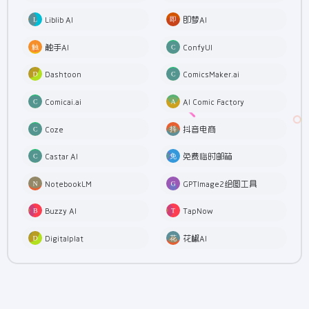
Liblib AI
即梦AI
触手AI
ConfyUI
Dashtoon
ComicsMaker.ai
Comicai.ai
AI Comic Factory
Coze
抖音电商
Castar AI
免费临时邮箱
NotebookLM
GPTImage2绘图工具
Buzzy AI
TapNow
Digitalplat
花椒AI