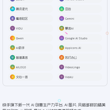
腾讯混元
豆包
魔塔社区
Gemini
VIDU
慧言AI
Qwen
Google AI Studio
AI助手
Appicons AI
智谱清言
苏打办公
AILOGO
VideoLingo
文心一言
VidAU
快手旗下新一代 AI 创意生产力平台. AI 图片. 风格多样的精美