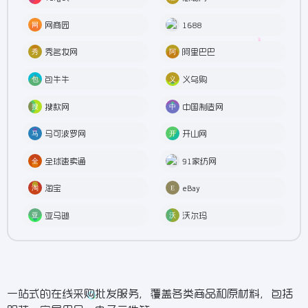
网商园
1688
秀名妆网
阿里巴巴
包牛牛
义乌购
搜款网
中国制造网
马可波罗网
开山网
全球速卖通
91家纺网
淘宝
eBay
亚马逊
沃尔玛
一站式的在线采购批发服务，覆盖各类商品和原材料，包括