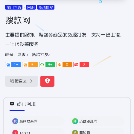
常用网站
网购
货源批发
搜款网
主要提供服饰、鞋包等商品的货源批发，支持一键上传、
一件代发等服务
标签：
网购
货源批发
1+
3-
3+
0
2
链接直达
热门网址
杭州女装网
环球资源网
Target
慧聪网