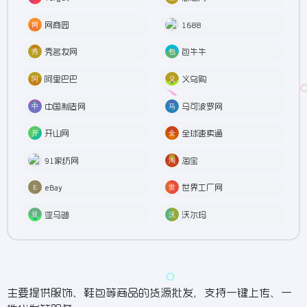
网商园
1688
秀名妆网
包牛牛
阿里巴巴
义乌购
中国制造网
马可波罗网
开山网
全球速卖通
91家纺网
淘宝
eBay
世界工厂网
亚马逊
沃尔玛
主要提供服饰、鞋包等商品的货源批发，支持一键上传、一