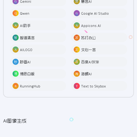
Gemini
慧言AI
Qwen
Google AI Studio
AI助手
Appicons AI
智谱清言
苏打办公
AILOGO
文心一言
秒画AI
百度AI伙伴
博思白板
海螺AI
RunningHub
Text to Skybox
AI图像生成