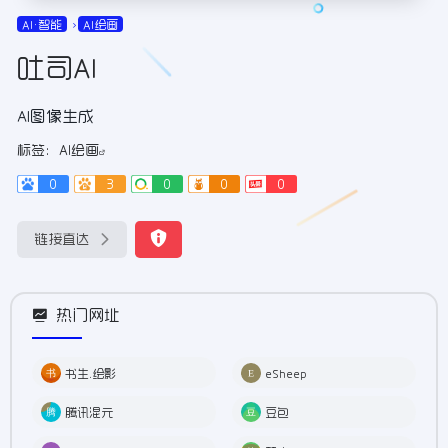
AI•智能
AI绘画
吐司AI
AI图像生成
标签：
AI绘画
0
3
0
0
0
链接直达
热门网址
书生.绘影
eSheep
腾讯混元
豆包