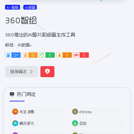
AI•智能
AI绘画
360智绘
360推出的AI图片和绘画生成工具
标签：
AI绘画
1+
0
0
0
0
链接直达
热门网址
书生.绘影
eSheep
腾讯混元
豆包