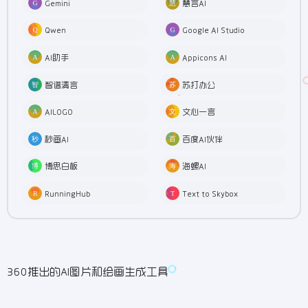
Gemini
慧言AI
Qwen
Google AI Studio
AI助手
Appicons AI
智谱清言
苏打办公
AILOGO
文心一言
秒画AI
百度AI伙伴
博思白板
海螺AI
RunningHub
Text to Skybox
360推出的AI图片和绘画生成工具