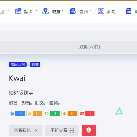
网盘
翻译
地图
查询
新闻
欢迎入驻！
常用网站
影音
Kwai
海外版快手
标签：
影音
社交
视频
1+
0
0
0
0
链接直达
手机查看