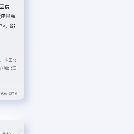
因素
要还是需
PV、跳
向，不由阅
内容如出现
html转载请注明
一个免费观看高清电影和电视剧的流媒体服务平台 ，其内容来自于各大制片公司和电视台 。