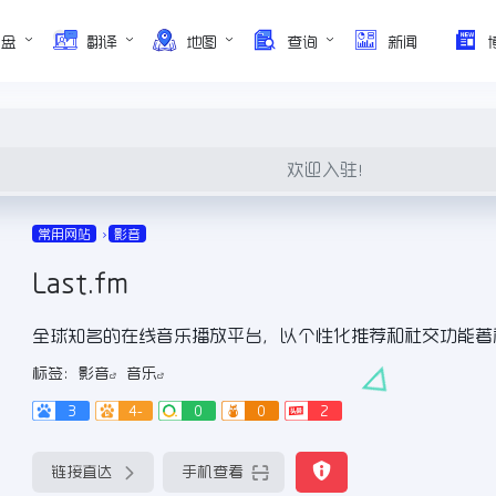
网盘
翻译
地图
查询
新闻
欢迎入驻！
常用网站
影音
Last.fm
全球知名的在线音乐播放平台，以个性化推荐和社交功能著
标签：
影音
音乐
3
4-
0
0
2
链接直达
手机查看