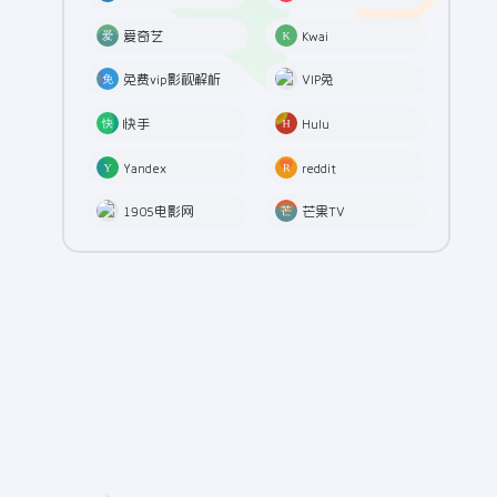
爱奇艺
Kwai
免费vip影视解析
VIP兔
快手
Hulu
Yandex
reddit
1905电影网
芒果TV